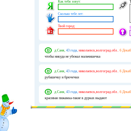
Как тебя зовут:
Сколько тебе лет:
Твой город:
д.Саня,
43 года,
николаевск,волгоград.обл..
6 Декаб
чтобы никуда не убежал мальчишечка
д.Саня,
43 года,
николаевск,волгоград.обл..
6 Декаб
рубашечку и брючечки
д.Саня,
43 года,
николаевск,волгоград.обл..
6 Декаб
красивая пижамка-такие в дурках выдают