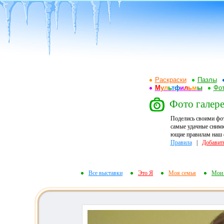
Раскраски
Пазлы
М
у
л
ь
т
ф
и
л
ь
м
ы
Фот
Фото галере
Поделись своими фо
самые удачные снимк
ющие правилам наш ф
Правила
|
Добавит
Все выставки
Это Я
Моя семья
Мои 