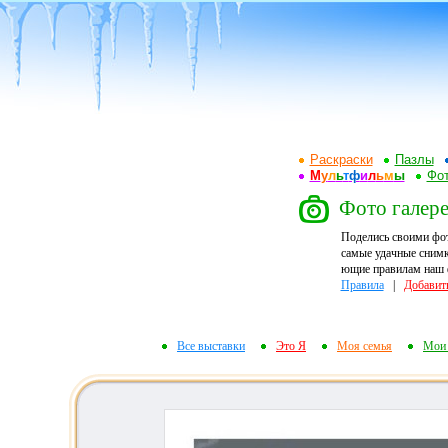
Раскраски
Пазлы
М
у
л
ь
т
ф
и
л
ь
м
ы
Фот
Фото галерея
Поделись своими фо
самые удачные снимк
ющие правилам наш ф
Правила
|
Добавит
Все выставки
Это Я
Моя семья
Мои 