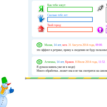
Как тебя зовут:
Сколько тебе лет:
Твой город:
Малая,
14 лет,
мгн.
31 Августа 2014 года,
09:00.
это эффект в ретрике, приму к сведению не буду пользов
Агнешка,
14 лет,
Краков.
8 Июля 2014 года,
11:52.
Я думала ваниль уже не в моде)
Много обработки...может она и не так смотрится на самом