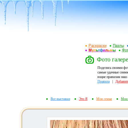
Раскраски
Пазлы
М
у
л
ь
т
ф
и
л
ь
м
ы
Фот
Фото галерея
Поделись своими фо
самые удачные снимк
ющие правилам наш ф
Правила
|
Добавит
Все выставки
Это Я
Моя семья
Мои 