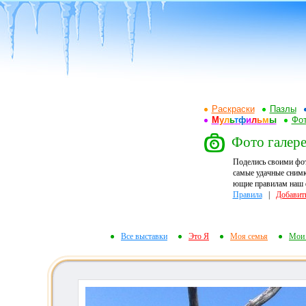
Раскраски
Пазлы
М
у
л
ь
т
ф
и
л
ь
м
ы
Фот
Фото галере
Поделись своими фо
самые удачные снимк
ющие правилам наш ф
Правила
|
Добавит
Все выставки
Это Я
Моя семья
Мои 