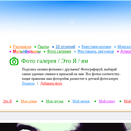
Раскраски
Пазлы
10 отличий
Крестики-нолики
Морско
М
у
л
ь
т
ф
и
л
ь
м
ы
Фото галерея
Фестиваль рисунков
Атмо
Фото галерея / Это Я / ям
Поделись своими фотками с друзьями! Фотографируй, выбирай
самые удачные снимки и присылай их нам. Все фотки соответству-
ющие правилам наш фоторобик разместит в детской фотогалерее.
Правила
|
Добавить фото
Это Я
Моя семья
Мои друзья
Мой зверек
Мой город
Мой