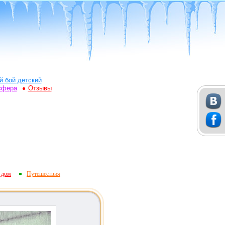
й бой детский
сфера
Отзывы
 дом
Путешествия