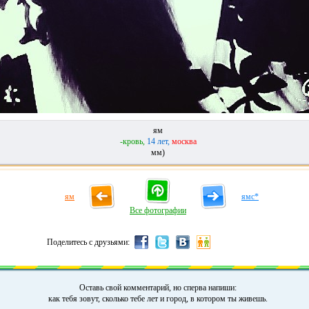
ям
-кровь,
14 лет,
москва
мм)
ям
ямс*
Все фотографии
Поделитесь с друзьями:
Оставь свой комментарий, но сперва напиши:
как тебя зовут, сколько тебе лет и город, в котором ты живешь.