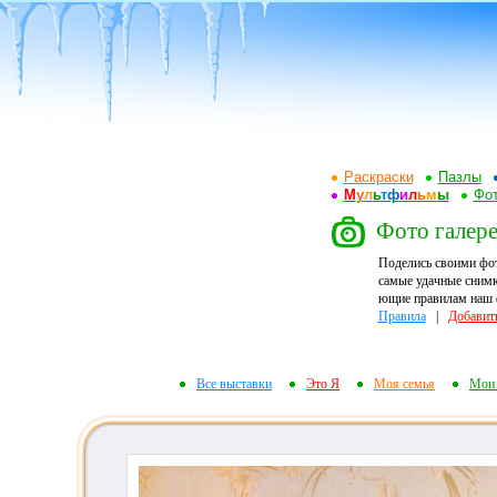
Раскраски
Пазлы
М
у
л
ь
т
ф
и
л
ь
м
ы
Фот
Фото галере
Поделись своими фо
самые удачные снимк
ющие правилам наш ф
Правила
|
Добавит
Все выставки
Это Я
Моя семья
Мои 