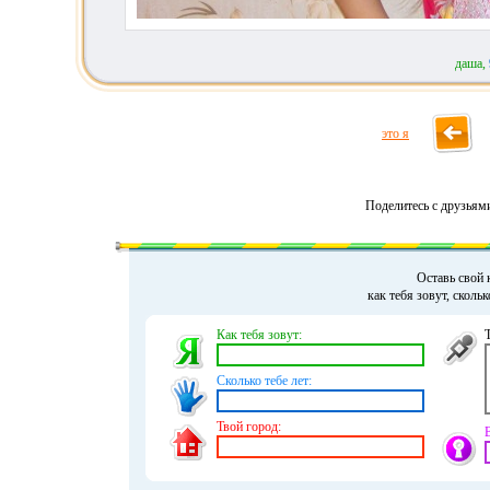
даша,
это я
Поделитесь с друзьям
Оставь свой 
как тебя зовут, сколь
Как тебя зовут:
Сколько тебе лет:
Твой город: