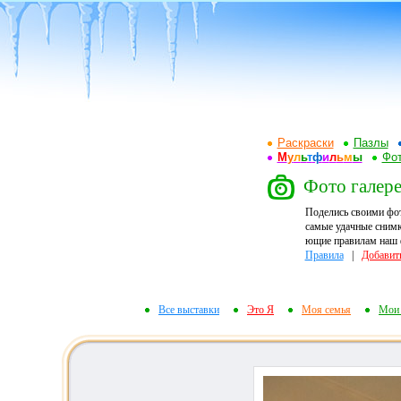
Раскраски
Пазлы
М
у
л
ь
т
ф
и
л
ь
м
ы
Фот
Фото галерея
Поделись своими фо
самые удачные снимк
ющие правилам наш ф
Правила
|
Добавит
Все выставки
Это Я
Моя семья
Мои 