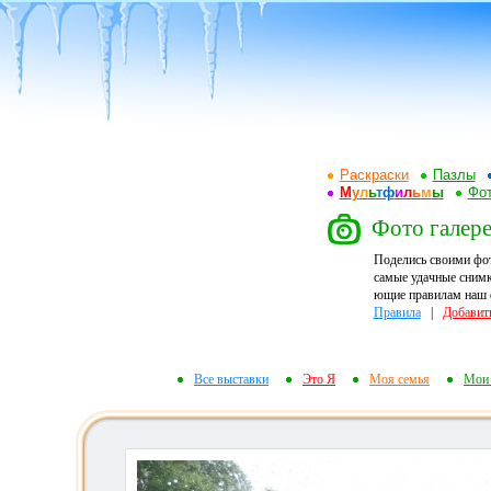
Раскраски
Пазлы
М
у
л
ь
т
ф
и
л
ь
м
ы
Фот
Фото галере
Поделись своими фо
самые удачные снимк
ющие правилам наш ф
Правила
|
Добавит
Все выставки
Это Я
Моя семья
Мои 