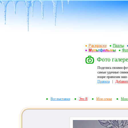
Раскраски
Пазлы
М
у
л
ь
т
ф
и
л
ь
м
ы
Фот
Фото галерея
Поделись своими фо
самые удачные снимк
ющие правилам наш ф
Правила
|
Добавит
Все выставки
Это Я
Моя семья
Мои 