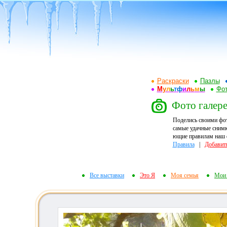
Раскраски
Пазлы
М
у
л
ь
т
ф
и
л
ь
м
ы
Фот
Фото галере
Поделись своими фо
самые удачные снимк
ющие правилам наш ф
Правила
|
Добавит
Все выставки
Это Я
Моя семья
Мои 