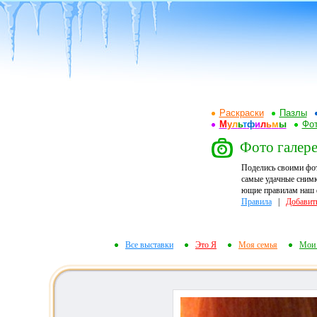
Раскраски
Пазлы
М
у
л
ь
т
ф
и
л
ь
м
ы
Фот
Фото галере
Поделись своими фо
самые удачные снимк
ющие правилам наш ф
Правила
|
Добавит
Все выставки
Это Я
Моя семья
Мои 