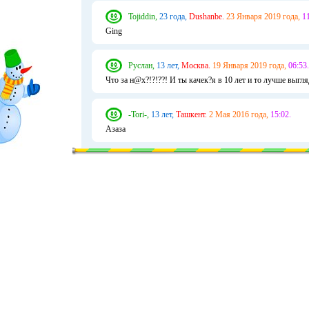
Tojiddin,
23 года,
Dushanbe.
23 Января 2019 года,
11
Ging
Руслан,
13 лет,
Москва.
19 Января 2019 года,
06:53.
Что за н@х?!?!??! И ты качек?я в 10 лет и то лучше выгл
-Tori-,
13 лет,
Ташкент.
2 Мая 2016 года,
15:02.
Азаза