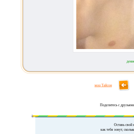
дени
моц Тайсон
Поделитесь с друзьям
Оставь свой 
как тебя зовут, сколь