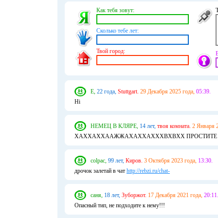
Как тебя зовут:
Сколько тебе лет:
Твой город:
E,
22 года,
Stuttgart.
29 Декабря 2025 года,
05:39.
Hi
НЕМЕЦ В КЛЯРЕ,
14 лет,
твоя комната.
2 Января 
ХАХХАХХААЖЖАХАХХАХХХВХВХХ ПРОСТИТЕ Я
colpac,
99 лет,
Киров.
3 Октября 2023 года,
13:30.
дpoчок залетай в чат
http://rebzi.ru/chat-
саня,
18 лет,
Зуборжот.
17 Декабря 2021 года,
20:11
Опасный тип, не подходите к нему!!!