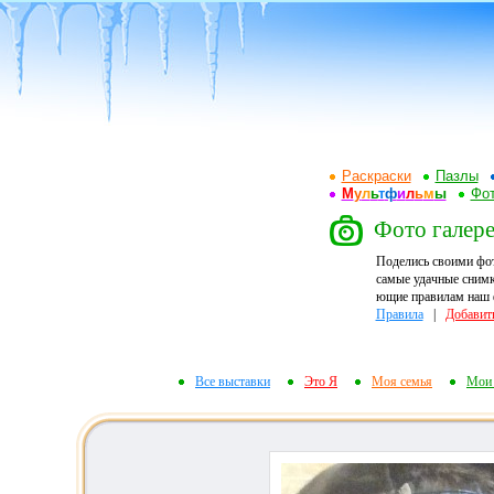
Раскраски
Пазлы
М
у
л
ь
т
ф
и
л
ь
м
ы
Фот
Фото галере
Поделись своими фо
самые удачные снимк
ющие правилам наш ф
Правила
|
Добавит
Все выставки
Это Я
Моя семья
Мои 