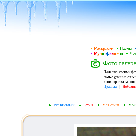
Раскраски
Пазлы
М
у
л
ь
т
ф
и
л
ь
м
ы
Фот
Фото галере
Поделись своими фо
самые удачные снимк
ющие правилам наш ф
Правила
|
Добавит
Все выставки
Это Я
Моя семья
Мои 