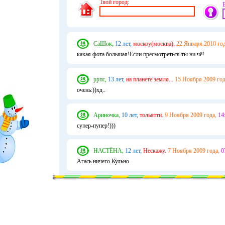
Твой город:
СаШок,
12 лет,
москоу(москва).
22 Января 2010 год
какая фота большая!Если пресмотреться ты ни чё!
ррпс,
13 лет,
на планете земля...
15 Ноября 2009 год
очень:))хд..
Ариночка,
10 лет,
тольятти.
9 Ноября 2009 года,
14
супер-пупер!)))
НАСТЁНА,
12 лет,
Нескажу.
7 Ноября 2009 года,
0
Агась ничего Кульно