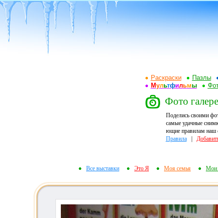
Раскраски
Пазлы
М
у
л
ь
т
ф
и
л
ь
м
ы
Фот
Фото галере
Поделись своими фо
самые удачные снимк
ющие правилам наш ф
Правила
|
Добавит
Все выставки
Это Я
Моя семья
Мои 