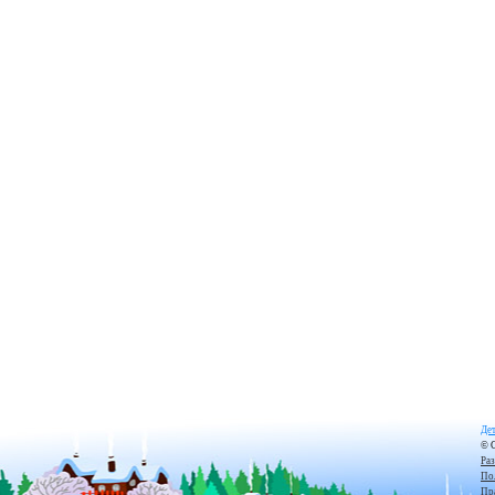
Дет
© 
Ра
По
Пр