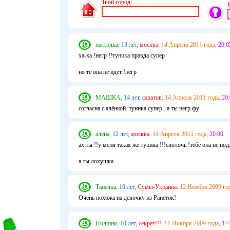
Твой город:
настюша,
13 лет,
москва.
14 Апреля 2011 года,
20:0
ха-ха !негр !!туника правда супер
но те она не идёт !негр
МАШКА,
14 лет,
саратов.
14 Апреля 2011 года,
20:
согласна с алёнкой..туника супер ..а ты негр.фу
алёна,
12 лет,
москва.
14 Апреля 2011 года,
20:00.
ах ты !!у меня такая же туника !!!сволочь !тебе она не по
а ты лохушка
Танечка,
10 лет,
Сумы-Украина.
12 Ноября 2009 го
Очень похожа на девочку из Ранеток!
Полюня,
10 лет,
секрет!!!.
11 Ноября 2009 года,
17: