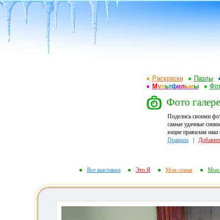
Раскраски
Пазлы
М
у
л
ь
т
ф
и
л
ь
м
ы
Фот
Фото галере
Поделись своими фо
самые удачные снимк
ющие правилам наш ф
Правила
|
Добавит
Все выставки
Это Я
Моя семья
Мои 