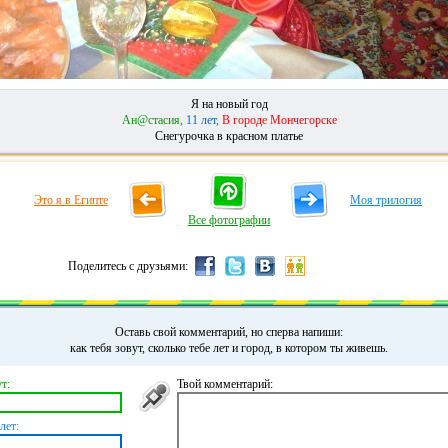
Я на новый год
Ан@стасия,
11 лет,
В городе Мончегорске
Снегурочка в красном платье
Это я в Египте
Моя трилогия
Все фотографии
Поделитесь с друзьями:
Оставь свой комментарий, но сперва напиши:
как тебя зовут, сколько тебе лет и город, в котором ты живешь.
т:
Твой комментарий:
лет: