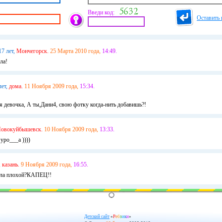
Введи код:
Оставить 
17 лет,
Мончегорск.
25 Марта 2010 года,
14:49.
ла!
лет,
дома.
11 Ноября 2009 года,
15:34.
 девочка, А ты,Дани4, свою фотку когда-нить добавишь?!
овокуйбышевск.
10 Ноября 2009 года,
13:33.
уро___а ))))
,
казань.
9 Ноября 2009 года,
16:55.
ала плохой?КАПЕЦ!!
Детский сайт
«
Р
е
б
з
и
к
и
»