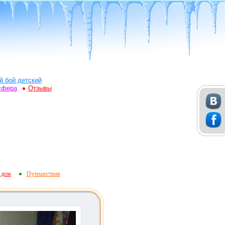
й бой детский
сфера
Отзывы
 дом
Путешествия