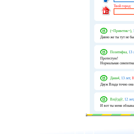
Твой город:
(=Приветик=),
Давно же ты тут не бы
Позитифка,
13 
Протестую!
Нормальная симпотная
Дани4,
13 лет,
Н
Дауж Влада точно она 
Вл@д@,
12 лет
И вот ты меня обзыв