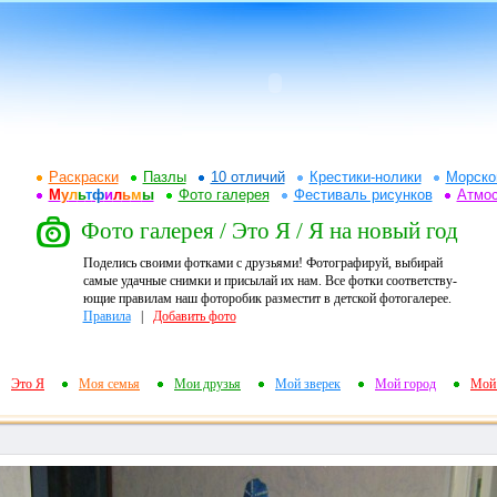
Раскраски
Пазлы
10 отличий
Крестики-нолики
Морско
М
у
л
ь
т
ф
и
л
ь
м
ы
Фото галерея
Фестиваль рисунков
Атмо
Фото галерея / Это Я / Я на новый год
Поделись своими фотками с друзьями! Фотографируй, выбирай
самые удачные снимки и присылай их нам. Все фотки соответству-
ющие правилам наш фоторобик разместит в детской фотогалерее.
Правила
|
Добавить фото
Это Я
Моя семья
Мои друзья
Мой зверек
Мой город
Мой