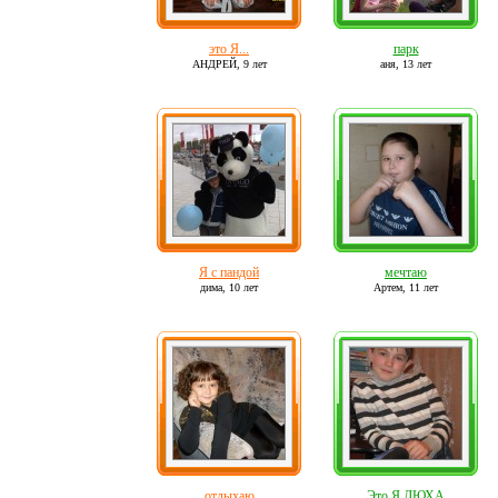
это Я...
парк
АНДРЕЙ,
9 лет
аня,
13 лет
Я с пандой
мечтаю
дима,
10 лет
Артем,
11 лет
отдыхаю
Это Я ДЮХА