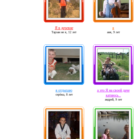
Я в деревне
я
Тарзан не я,
12 лет
аня,
9 лет
я отдыхаю
а это Я на своей даче
серёжа,
8 лет
катаюсь...
андрей,
9 лет