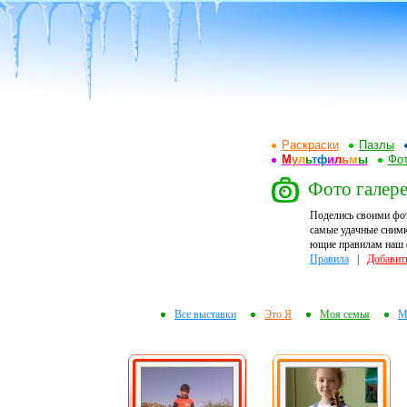
Раскраски
Пазлы
М
у
л
ь
т
ф
и
л
ь
м
ы
Фот
Фото галере
Поделись своими фо
самые удачные снимк
ющие правилам наш ф
Правила
|
Добавит
Все выставки
Это Я
Моя семья
М