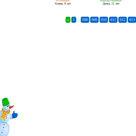
Алина,
8 лет
Дюха,
11 лет
«
1
...
608
609
610
611
612
613