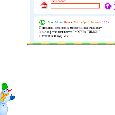
Твой город:
Мах,
10 лет,
Калач.
26 Ноября 2009 года,
14:12.
Прикольно, немного на моего тимона смахивает!
У меня фотка называется "КОТЯРА ТИМОН"
Напиши чё нибудь мне!