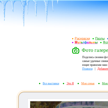
Раскраски
Пазлы
М
у
л
ь
т
ф
и
л
ь
м
ы
Фот
Фото галере
Поделись своими фо
самые удачные снимк
ющие правилам наш ф
Правила
|
Добавит
Все выставки
Это Я
Моя семья
Мои 