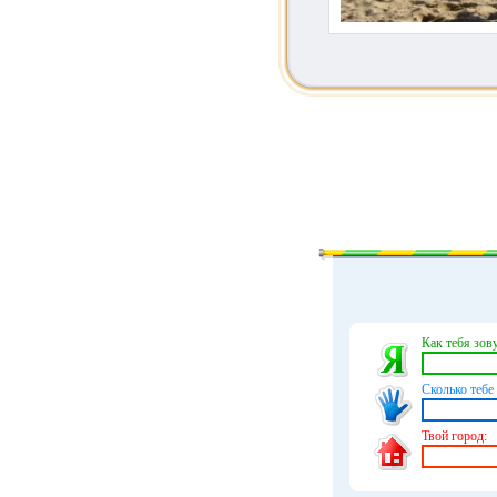
Как тебя зову
Сколько тебе 
Твой город: