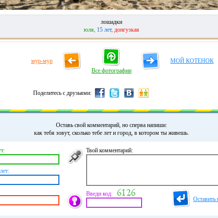
лошадки
юля,
15 лет,
донгузкая
мур-мур
МОЙ КОТЕНОК
Все фотографии
Поделитесь с друзьями:
Оставь свой комментарий, но сперва напиши:
как тебя зовут, сколько тебе лет и город, в котором ты живешь.
т:
Твой комментарий:
лет:
Введи код:
Оставить 