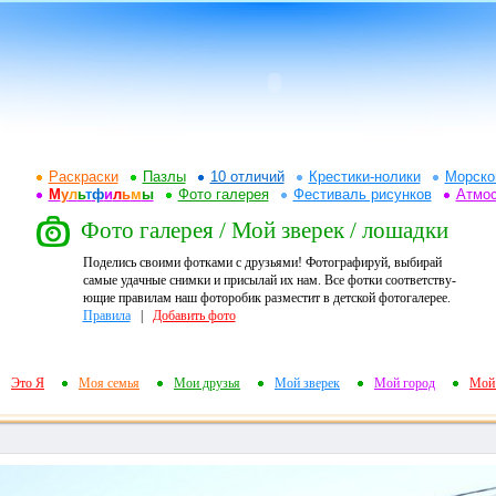
Раскраски
Пазлы
10 отличий
Крестики-нолики
Морско
М
у
л
ь
т
ф
и
л
ь
м
ы
Фото галерея
Фестиваль рисунков
Атмо
Фото галерея / Мой зверек / лошадки
Поделись своими фотками с друзьями! Фотографируй, выбирай
самые удачные снимки и присылай их нам. Все фотки соответству-
ющие правилам наш фоторобик разместит в детской фотогалерее.
Правила
|
Добавить фото
Это Я
Моя семья
Мои друзья
Мой зверек
Мой город
Мой