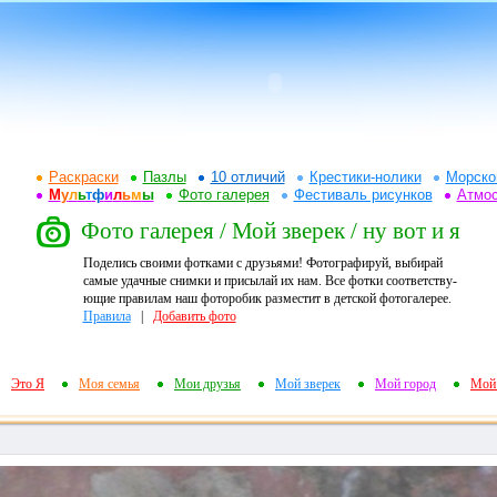
Раскраски
Пазлы
10 отличий
Крестики-нолики
Морско
М
у
л
ь
т
ф
и
л
ь
м
ы
Фото галерея
Фестиваль рисунков
Атмо
Фото галерея / Мой зверек / ну вот и я
Поделись своими фотками с друзьями! Фотографируй, выбирай
самые удачные снимки и присылай их нам. Все фотки соответству-
ющие правилам наш фоторобик разместит в детской фотогалерее.
Правила
|
Добавить фото
Это Я
Моя семья
Мои друзья
Мой зверек
Мой город
Мой