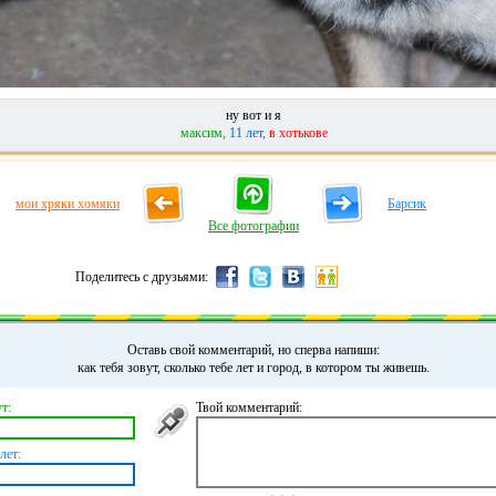
ну вот и я
максим,
11 лет,
в хотькове
мои хряки хомяки
Барсик
Все фотографии
Поделитесь с друзьями:
Оставь свой комментарий, но сперва напиши:
как тебя зовут, сколько тебе лет и город, в котором ты живешь.
т:
Твой комментарий:
лет: