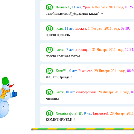
ПолинкА,
11 лет,
Урай.
4 Февраля 2011 года,
10:25.
Такой маленький)))красивая киска^_^
поля,
11 лет,
москва.
1 Февраля 2011 года,
09:39.
просто прелесть
настя.,
7 лет,
в трояцки.
31 Января 2011 года,
12:24.
просто класнаяа фотка.
Катя!!!!,
9 лет,
Енакиево.
29 Января 2011 года,
06:3
ДА Это Правда!!
настя,
10 лет,
симферополь.
28 Января 2011 года,
09
милашка
Хозяйка фота!!))),
9 лет,
Енакиево!.
28 Января 2011
КОМЕТИРУЕМ!!!