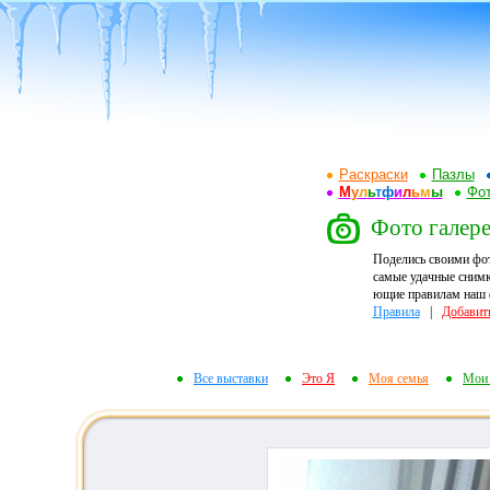
Раскраски
Пазлы
М
у
л
ь
т
ф
и
л
ь
м
ы
Фот
Фото галере
Поделись своими фо
самые удачные снимк
ющие правилам наш ф
Правила
|
Добавит
Все выставки
Это Я
Моя семья
Мои 