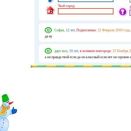
Твой город:
Софья,
12 лет,
Подмосковье.
12 Февраля 2010 года,
да ну
дарт мол,
10 лет,
в великом новгороде.
25 Ноября 2
а он правда твой если да он классный если нет он серовно