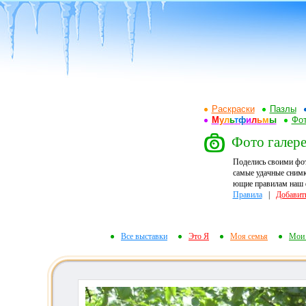
Раскраски
Пазлы
М
у
л
ь
т
ф
и
л
ь
м
ы
Фот
Фото галерея
Поделись своими фо
самые удачные снимк
ющие правилам наш ф
Правила
|
Добавит
Все выставки
Это Я
Моя семья
Мои 