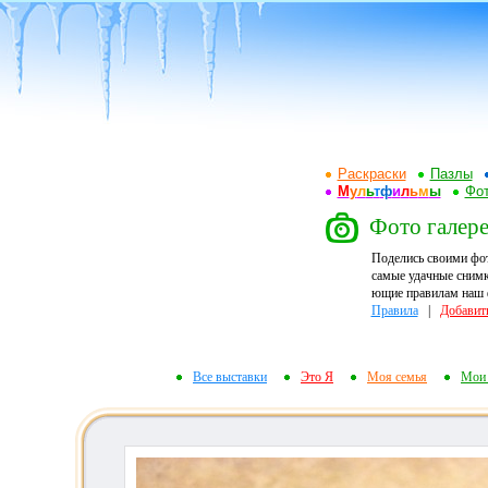
Раскраски
Пазлы
М
у
л
ь
т
ф
и
л
ь
м
ы
Фот
Фото галере
Поделись своими фо
самые удачные снимк
ющие правилам наш ф
Правила
|
Добавит
Все выставки
Это Я
Моя семья
Мои 