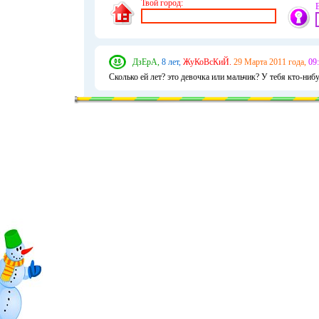
Твой город:
ДзЕрА,
8 лет,
ЖуКоВсКиЙ.
29 Марта 2011 года,
09:
Сколько ей лет? это девочка или мальчик? У тебя кто-ниб