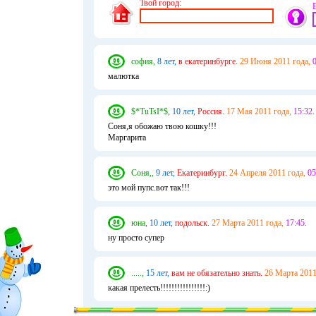
Твой город:
софия,
8 лет,
в екатеринбурге.
29 Июня 2011 года,
0
малютка
$*TuTsI*$,
10 лет,
Россия.
17 Мая 2011 года,
15:32.
Соня,я обожаю твою кошку!!!
Маргарита
Соня,,
9 лет,
Екатеринбург.
24 Апреля 2011 года,
05
это мой пупс.вот так!!!
юна,
10 лет,
подольск.
27 Марта 2011 года,
17:45.
ну просто супер
.....,
15 лет,
вам не обязательно знать.
26 Марта 2011
какая прелесть!!!!!!!!!!!!!!!!:)