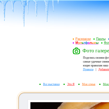
Раскраски
Пазлы
М
у
л
ь
т
ф
и
л
ь
м
ы
Фот
Фото галере
Поделись своими фо
самые удачные снимк
ющие правилам наш ф
Правила
|
Добавит
Все выставки
Это Я
Моя семья
Мои 