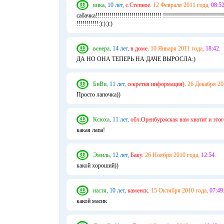
вика,
10 лет,
с.Степное.
12 Февраля 2011 года,
08:52
сабачка!!!!!!!!!!!!!!!!!!!!!!!!!!!!!!!!! !!!!!!!!!!!!!!!!!!!!!!!!!!!!!!!
!!!!!!!!!!!:):):):)
венера,
14 лет,
в доме.
10 Января 2011 года,
18:42.
ДА НО ОНА ТЕПЕРЬ НА ДАЧЕ ВЫРОСЛА:)
БиВи,
11 лет,
секретня информация).
26 Декабря 20
Просто лапочка))
Ксюха,
11 лет,
обл.Оренбуржская вам хватит и этог
какая лапа!
Эмиль,
12 лет,
Баку.
26 Ноября 2010 года,
12:54.
какой хороший))
настя,
10 лет,
каменск.
15 Октября 2010 года,
07:49
какой масик