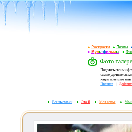
Раскраски
Пазлы
М
у
л
ь
т
ф
и
л
ь
м
ы
Фот
Фото галере
Поделись своими фо
самые удачные снимк
ющие правилам наш ф
Правила
|
Добавит
Все выставки
Это Я
Моя семья
Мои 