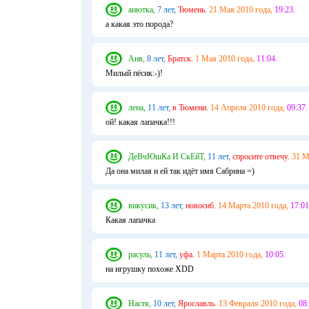
анютка,
7 лет,
Тюмень.
21 Мая 2010 года,
19:23.
а какая это порода?
Аня,
8 лет,
Братск.
1 Мая 2010 года,
11:04.
Милый пёсик:-)!
лена,
11 лет,
в Тюмени.
14 Апреля 2010 года,
09:37.
ой! какая лапачка!!!
ДеВчЮшКа И СкЕйТ,
11 лет,
спросите отвечу.
31 М
Да она милая и ей так идёт имя Сабрина =)
викусик,
13 лет,
новосиб.
14 Марта 2010 года,
17:01
Какая лапачка
расуль,
11 лет,
уфа.
1 Марта 2010 года,
10:05.
на игрушку похоже XDD
Настя,
10 лет,
Ярославль.
13 Февраля 2010 года,
08: