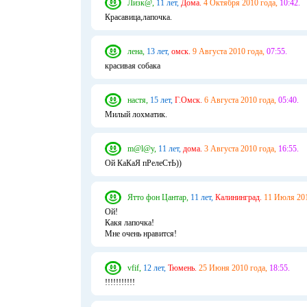
Лизк@,
11 лет,
Дома.
4 Октября 2010 года,
10:42.
Красавица,лапочка.
лена,
13 лет,
омск.
9 Августа 2010 года,
07:55.
красивая собака
настя,
15 лет,
Г.Омск.
6 Августа 2010 года,
05:40.
Милый лохматик.
m@l@y,
11 лет,
дома.
3 Августа 2010 года,
16:55.
Ой КаКаЯ пРелеСтЬ))
Ятто фон Цантар,
11 лет,
Калининград.
11 Июля 201
Ой!
Какя лапочка!
Мне очень нравится!
vfif,
12 лет,
Тюмень.
25 Июня 2010 года,
18:55.
!!!!!!!!!!!