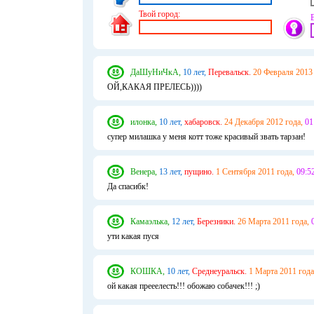
Твой город:
ДаШуНиЧкА,
10 лет,
Перевальск.
20 Февраля 2013 
ОЙ,КАКАЯ ПРЕЛЕСЬ))))
илонка,
10 лет,
хабаровск.
24 Декабря 2012 года,
01
супер милашка у меня котт тоже красивый звать тарзан!
Венера,
13 лет,
пущино.
1 Сентября 2011 года,
09:52
Да спасибк!
Камаэлька,
12 лет,
Березники.
26 Марта 2011 года,
ути какая пуся
КОШКА,
10 лет,
Среднеуральск.
1 Марта 2011 года
ой какая прееелесть!!! обожаю собачек!!! ;)