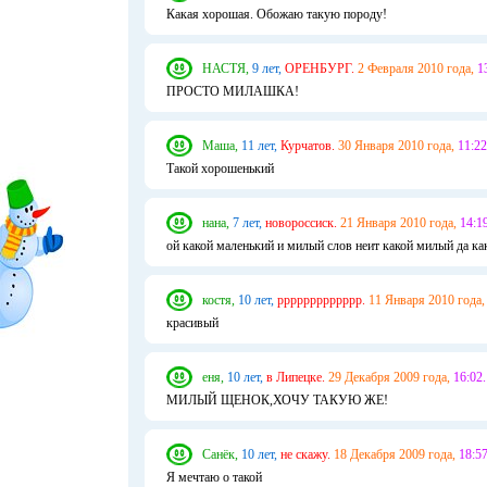
Какая хорошая. Обожаю такую породу!
НАСТЯ,
9 лет,
ОРЕНБУРГ.
2 Февраля 2010 года,
1
ПРОСТО МИЛАШКА!
Маша,
11 лет,
Курчатов.
30 Января 2010 года,
11:22
Такой хорошенький
нана,
7 лет,
новороссиск.
21 Января 2010 года,
14:19
ой какой маленький и милый слов неит какой милый да как
костя,
10 лет,
ррррррррррррр.
11 Января 2010 года,
красивый
еня,
10 лет,
в Липецке.
29 Декабря 2009 года,
16:02.
МИЛЫЙ ЩЕНОК,ХОЧУ ТАКУЮ ЖЕ!
Санёк,
10 лет,
не скажу.
18 Декабря 2009 года,
18:57
Я мечтаю о такой