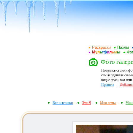
Раскраски
Пазлы
М
у
л
ь
т
ф
и
л
ь
м
ы
Фот
Фото галере
Поделись своими фо
самые удачные снимк
ющие правилам наш ф
Правила
|
Добавит
Все выставки
Это Я
Моя семья
Мои 