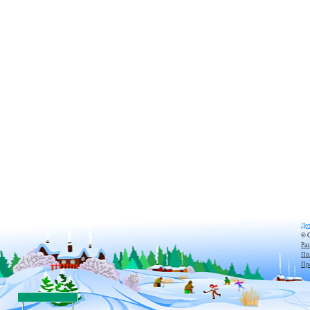
Дет
© 
Ра
По
Пр