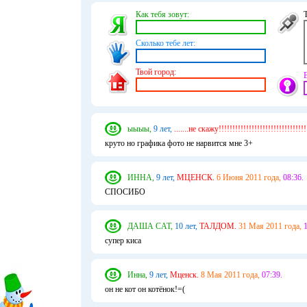
Как тебя зовут:
Сколько тебе лет:
Твой город:
ыыыы,
9 лет,
.......не скажу!!!!!!!!!!!!!!!!!!!!!!!!!!!!!!!!
круто но графика фото не нарвится мне 3+
ИННА,
9 лет,
МЦЕНСК.
6 Июня 2011 года,
08:36.
СПОСИБО
ДАША CAT,
10 лет,
ТАЛДОМ.
31 Мая 2011 года,
1
супер киса
Инна,
9 лет,
Мценск.
8 Мая 2011 года,
07:39.
он не кот он котёнок!=(