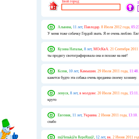
Твой город:
Альвина,
11 лет,
Павлодар.
8 Июля 2012 года,
05:23
У меня тоже собачку Гердой звать. Я ее очень люблю. Евг
Кузина Наталья,
8 лет,
МОсКвА.
21 Сентября 2011 
ты продягу свотографировала она и похоже на ниё!
Ксеня,
10 лет,
Камышин.
29 Июля 2011 года,
11:48.
кажется будто эта собака очень преданна своему хозяину.
ленуся,
8 лет,
в молдове.
20 Июля 2011 года,
15:11.
круто
Евгения,
11 лет,
Украина.
2 Июня 2011 года,
13:10.
спабо
m@lenьk@я RepeRш@,
12 лет,
вк.
2 Июня 2011 год