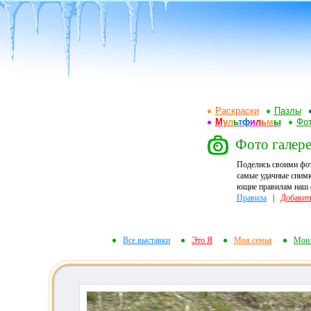
Раскраски
Пазлы
М
у
л
ь
т
ф
и
л
ь
м
ы
Фот
Фото галере
Поделись своими фо
самые удачные снимк
ющие правилам наш ф
Правила
|
Добавит
Все выставки
Это Я
Моя семья
Мои 