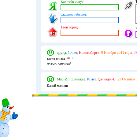
Как тебя зовут:
Сколько тебе лет:
Твой город:
друид,
10 лет,
Новосибирск.
9 Ноября 2011 года,
07
такая милая!!!!!!
прямо лапочка!
МиЛаЯ [Оленька],
10 лет,
Где надо:-D.
25 Октября 
Какой малыш