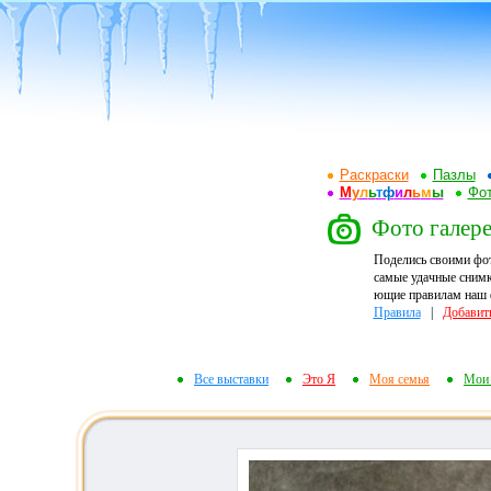
Раскраски
Пазлы
М
у
л
ь
т
ф
и
л
ь
м
ы
Фот
Фото галер
Поделись своими фо
самые удачные снимк
ющие правилам наш ф
Правила
|
Добавит
Все выставки
Это Я
Моя семья
Мои 