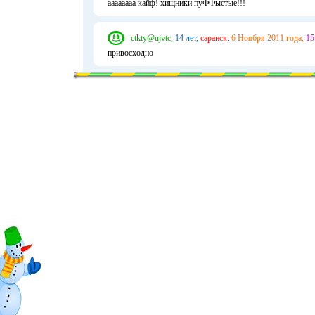
аааааааа кайф! хищники пуФФыстые!!!
ctkty@ujvtc,
14 лет,
саранск.
6 Ноября 2011 года,
15
привосходно