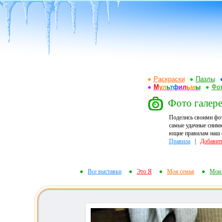
Раскраски
Пазлы
М
у
л
ь
т
ф
и
л
ь
м
ы
Фот
Фото галере
Поделись своими фо
самые удачные снимк
ющие правилам наш ф
Правила
|
Добавит
Все выставки
Это Я
Моя семья
Мои 