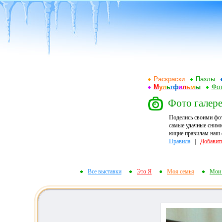
Раскраски
Пазлы
М
у
л
ь
т
ф
и
л
ь
м
ы
Фот
Фото галере
Поделись своими фо
самые удачные снимк
ющие правилам наш ф
Правила
|
Добавит
Все выставки
Это Я
Моя семья
Мои 