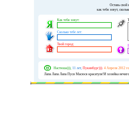
Оставь свой 
как тебя зовут, сколь
Как тебя зовут:
Сколько тебе лет:
Твой город:
Настюша))),
11 лет,
Пукинбург))).
4 Апреля 2012 го
Лапа Лапа Лапа Пуся Масюся красатуля!И хозяйка нечиго