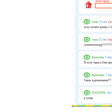
Твой город:
илья,
15 лет,
ву
хочу купить щенка 1-
лера,
12 лет,
во
супееееееееерр!!!!!!!!!!!
Кристина,
5 лет,
Я хочу такого.Они прел
Кристина,
7 лет,
Такие хорошенькие!!!
ПАНТЕРА,
10 л
я супер