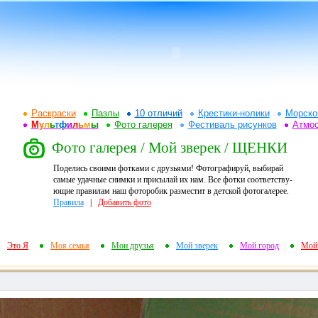
Раскраски
Пазлы
10 отличий
Крестики-нолики
Морско
М
у
л
ь
т
ф
и
л
ь
м
ы
Фото галерея
Фестиваль рисунков
Атмо
Фото галерея / Мой зверек / ЩЕНКИ
Поделись своими фотками с друзьями! Фотографируй, выбирай
самые удачные снимки и присылай их нам. Все фотки соответству-
ющие правилам наш фоторобик разместит в детской фотогалерее.
Правила
|
Добавить фото
Это Я
Моя семья
Мои друзья
Мой зверек
Мой город
Мой