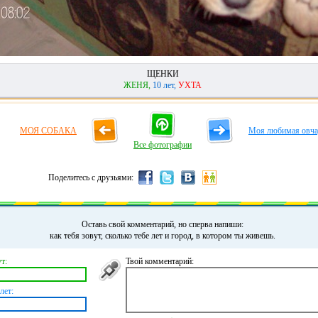
ЩЕНКИ
ЖЕНЯ,
10 лет,
УХТА
МОЯ СОБАКА
Моя любимая овча
Все фотографии
Поделитесь с друзьями:
Оставь свой комментарий, но сперва напиши:
как тебя зовут, сколько тебе лет и город, в котором ты живешь.
т:
Твой комментарий:
лет: