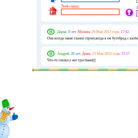
Твой город:
Дарья,
8 лет,
Москва.
29 Мая 2012 года,
17:42.
Она всегда такие глазки строит,когда я ем бутеброд с калб
Андрей,
20 лет,
Дома.
23 Мая 2012 года,
13:17.
Что-то глазки у нее грустные(((