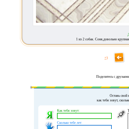
1 из 2 собак. Соня,довольно крупна
=)
Поделитесь с друзьям
Оставь свой 
как тебя зовут, сколь
Как тебя зовут:
Сколько тебе лет: