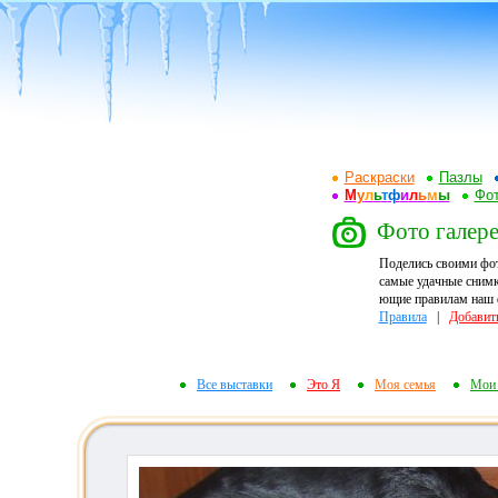
Раскраски
Пазлы
М
у
л
ь
т
ф
и
л
ь
м
ы
Фот
Фото галере
Поделись своими фо
самые удачные снимк
ющие правилам наш ф
Правила
|
Добавит
Все выставки
Это Я
Моя семья
Мои 