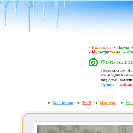
Раскраски
Пазлы
М
у
л
ь
т
ф
и
л
ь
м
ы
Фот
Фото галере
Поделись своими фо
самые удачные снимк
ющие правилам наш ф
Правила
|
Добавит
Все выставки
Это Я
Моя семья
Мои 