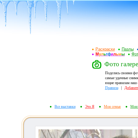
Раскраски
Пазлы
М
у
л
ь
т
ф
и
л
ь
м
ы
Фот
Фото галере
Поделись своими фо
самые удачные снимк
ющие правилам наш ф
Правила
|
Добавит
Все выставки
Это Я
Моя семья
Мои 