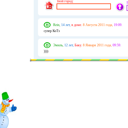
Твой город:
Rein,
14 лет,
в доме.
8 Августа 2011 года,
19:09.
супер КоТэ
Эмиль,
12 лет,
Баку.
8 Января 2011 года,
09:59.
))))