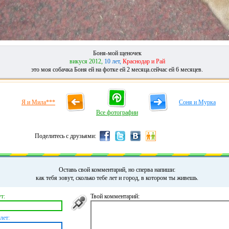
Боня-мой щеночек
викуся 2012,
10 лет,
Краснодар и Рай
это моя собачка Боня ей на фотке ей 2 месяца.сейчас ей 6 месяцев.
Я и Мила***
Соня и Мурка
Все фотографии
Поделитесь с друзьями:
Оставь свой комментарий, но сперва напиши:
как тебя зовут, сколько тебе лет и город, в котором ты живешь.
т:
Твой комментарий:
лет: