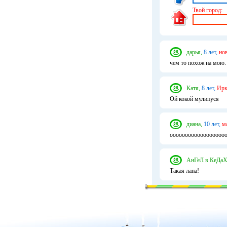
Твой город:
дарья,
8 лет,
но
чем то похож на мою.
Катя,
8 лет,
Ирк
Ой кокой мулипуся
диана,
10 лет,
м
ооооооооооооооооооо
АнГеЛ в КеДаХ
Такая лапа!