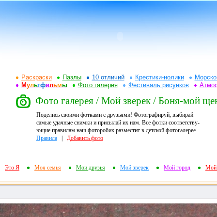
Раскраски
Пазлы
10 отличий
Крестики-нолики
Морско
М
у
л
ь
т
ф
и
л
ь
м
ы
Фото галерея
Фестиваль рисунков
Атмо
Фото галерея / Мой зверек / Боня-мой ще
Поделись своими фотками с друзьями! Фотографируй, выбирай
самые удачные снимки и присылай их нам. Все фотки соответству-
ющие правилам наш фоторобик разместит в детской фотогалерее.
Правила
|
Добавить фото
Это Я
Моя семья
Мои друзья
Мой зверек
Мой город
Мой