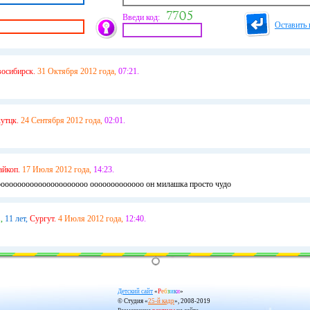
Введи код:
Оставить 
восибирск.
31 Октября 2012 года,
07:21.
утцк.
24 Сентября 2012 года,
02:01.
айкоп.
17 Июля 2012 года,
14:23.
ооооооооооооооооооооо ооооооооооооо он милашка просто чудо
,
11 лет,
Сургут.
4 Июля 2012 года,
12:40.
Детский сайт
«
Р
е
б
з
и
к
и
»
© Студия «
25-й кадр
», 2008-2019