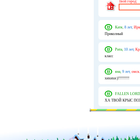
Твой город:
Катя,
8 лет,
Ирк
Приколный
Рита,
10 лет,
Кр
класс
яна,
9 лет,
омск
хихихи:)!!!!!!!!!
FALLEN LORD
ХА ТВОЙ КРЫС П