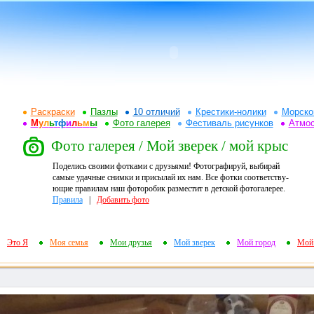
Раскраски
Пазлы
10 отличий
Крестики-нолики
Морско
М
у
л
ь
т
ф
и
л
ь
м
ы
Фото галерея
Фестиваль рисунков
Атмо
Фото галерея / Мой зверек / мой крыс
Поделись своими фотками с друзьями! Фотографируй, выбирай
самые удачные снимки и присылай их нам. Все фотки соответству-
ющие правилам наш фоторобик разместит в детской фотогалерее.
Правила
|
Добавить фото
Это Я
Моя семья
Мои друзья
Мой зверек
Мой город
Мой