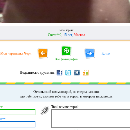
мой крыс
Света**2,
15 лет,
Москва
Моя черепашка Чери
Котик
Все фотографии
Поделитесь с друзьями:
Оставь свой комментарий, но сперва напиши:
как тебя зовут, сколько тебе лет и город, в котором ты живешь.
т:
Твой комментарий:
лет: