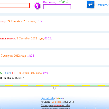
Введи код:
Оставить 
утцк.
24 Сентября 2012 года,
01:58.
аснокаменск.
3 Сентября 2012 года,
03:23.
.
7 Августа 2012 года,
14:24.
S,
14 лет,
DH.
30 Июня 2012 года,
02:41.
ОХОЖ НА ХОМЯКА
Детский сайт
«
Р
е
б
з
и
к
и
»
© Студия «
25-й кадр
», 2008-2019
Размещение
рекламы
на сайте
Пользовательское соглашение