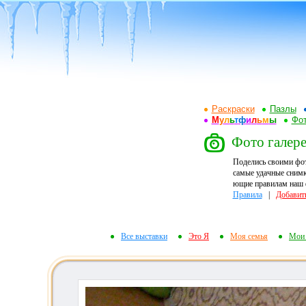
Раскраски
Пазлы
М
у
л
ь
т
ф
и
л
ь
м
ы
Фот
Фото галере
Поделись своими фо
самые удачные снимк
ющие правилам наш ф
Правила
|
Добавит
Все выставки
Это Я
Моя семья
Мои 