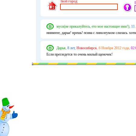
Твой город:
муся(не прикалуйтесь, ето мое настоящее имя!),
11 
ннннееее, дарья! врешь! псина с линолеумом слилась. хо
Дарья,
8 лет,
Новосибирск.
6 Ноября 2012 года,
02:
Если прегледется то очень милый щеночек!