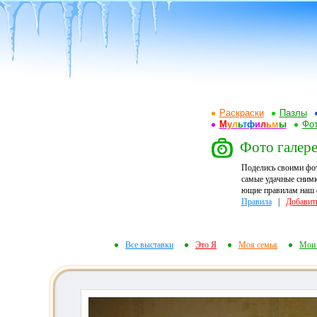
Раскраски
Пазлы
М
у
л
ь
т
ф
и
л
ь
м
ы
Фот
Фото галере
Поделись своими фо
самые удачные снимк
ющие правилам наш ф
Правила
|
Добавит
Все выставки
Это Я
Моя семья
Мои 