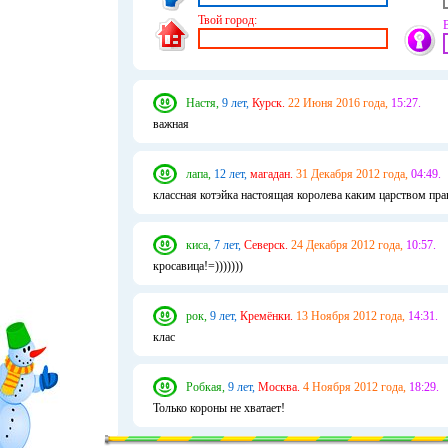
Твой город:
Настя,
9 лет,
Курск.
22 Июня 2016 года,
15:27.
важная
лапа,
12 лет,
магадан.
31 Декабря 2012 года,
04:49.
классная котэйка настоящая королева каким царством пра
киса,
7 лет,
Северск.
24 Декабря 2012 года,
10:57.
кросавица!=)))))))
рок,
9 лет,
Кремёнки.
13 Ноября 2012 года,
14:31.
клас
Робкая,
9 лет,
Москва.
4 Ноября 2012 года,
18:29.
Только короны не хватает!