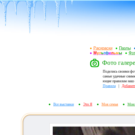
Раскраски
Пазлы
М
у
л
ь
т
ф
и
л
ь
м
ы
Фот
Фото галере
Поделись своими фо
самые удачные снимк
ющие правилам наш ф
Правила
|
Добавит
Все выставки
Это Я
Моя семья
Мои 