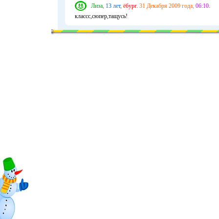
Лиза,
13 лет,
ёбург.
31 Декабря 2009 года,
06:10.
классс,сюпер,тащусь!