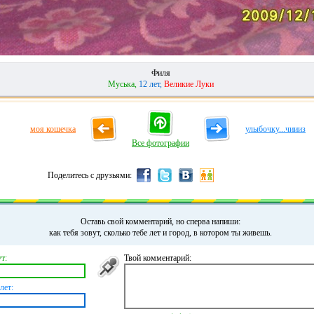
Филя
Муська,
12 лет,
Великие Луки
моя кошечка
улыбочку...чиииз
Все фотографии
Поделитесь с друзьями:
Оставь свой комментарий, но сперва напиши:
как тебя зовут, сколько тебе лет и город, в котором ты живешь.
т:
Твой комментарий:
лет: