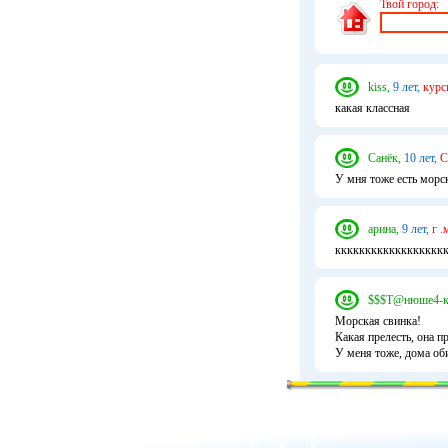
Твой город:
kiss,
9 лет,
курс
какая классная
Санёк,
10 лет,
С
У мня тоже есть морс
арина,
9 лет,
г .
кккккккккккккккккккл
$$$Т@нюше4-к
Морская свинка!
Какая прелесть, она п
У меня тоже, дома оби