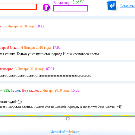
Введи код:
Оставить 
к.
12 Января 2010 года,
18:12.
тарый Оскол.
4 Января 2010 года,
17:02.
кая свинка!Только у неё пушистая порода.И она кремового крема
межгорье.
3 Января 2010 года,
07:01.
лллллллллллллллллллл ллаааааааааааааааааааааасссссссссс
@$$$,
12 лет,
Не важдно.
2 Января 2010 года,
15:03.
росто чудо!=)))
тает, морская свинка, только она пушистой породы, и такая=же бела-рыжая!=)))
Детский сайт
«
Р
е
б
з
и
к
и
»