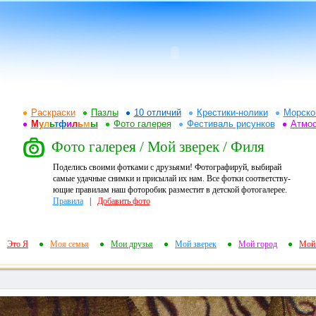
Раскраски
Пазлы
10 отличий
Крестики-нолики
Морско
М
у
л
ь
т
ф
и
л
ь
м
ы
Фото галерея
Фестиваль рисунков
Атмо
Фото галерея / Мой зверек / Филя
Поделись своими фотками с друзьями! Фотографируй, выбирай
самые удачные снимки и присылай их нам. Все фотки соответству-
ющие правилам наш фоторобик разместит в детской фотогалерее.
Правила
|
Добавить фото
Это Я
Моя семья
Мои друзья
Мой зверек
Мой город
Мой