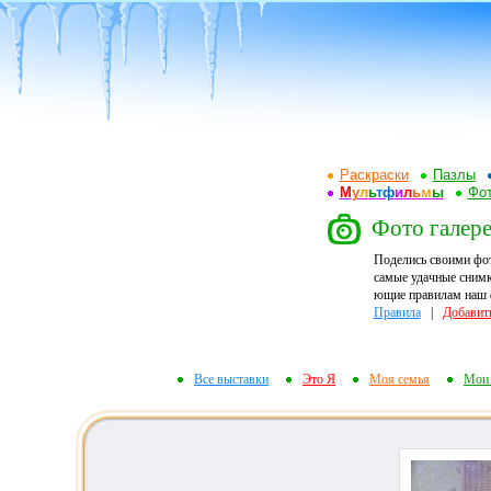
Раскраски
Пазлы
М
у
л
ь
т
ф
и
л
ь
м
ы
Фот
Фото галере
Поделись своими фо
самые удачные снимк
ющие правилам наш ф
Правила
|
Добавит
Все выставки
Это Я
Моя семья
Мои 