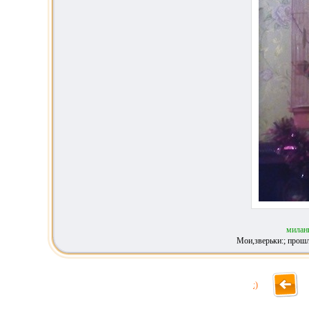
милан
Мои,зверьки:; прошл
:)