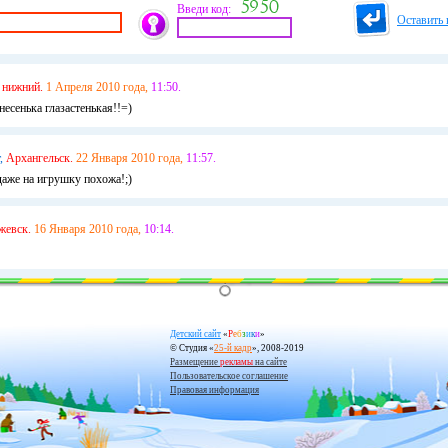
Введи код:
Оставить 
нижний.
1 Апреля 2010 года,
11:50.
несенька глазастенькая!!=)
,
Архангельск.
22 Января 2010 года,
11:57.
даже на игрушку похожа!;)
жевск.
16 Января 2010 года,
10:14.
Детский сайт
«
Р
е
б
з
и
к
и
»
© Студия «
25-й кадр
», 2008-2019
Размещение
рекламы
на сайте
Пользовательское соглашение
Правовая информация