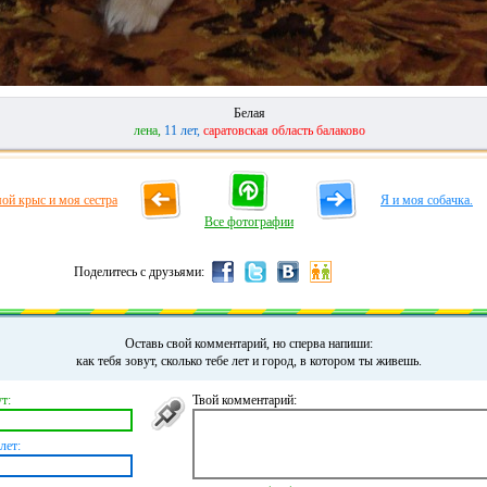
Белая
лена,
11 лет,
саратовская область балаково
ой крыс и моя сестра
Я и моя собачка.
Все фотографии
Поделитесь с друзьями:
Оставь свой комментарий, но сперва напиши:
как тебя зовут, сколько тебе лет и город, в котором ты живешь.
т:
Твой комментарий:
лет: