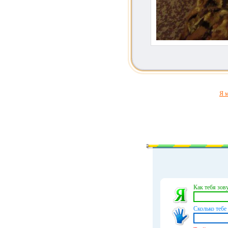
Я м
Как тебя зову
Сколько тебе 