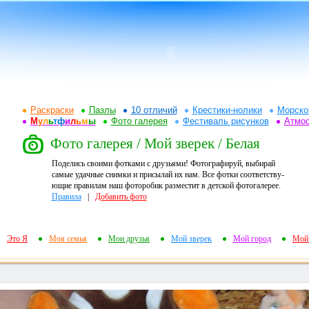
Раскраски
Пазлы
10 отличий
Крестики-нолики
Морско
М
у
л
ь
т
ф
и
л
ь
м
ы
Фото галерея
Фестиваль рисунков
Атмо
Фото галерея / Мой зверек / Белая
Поделись своими фотками с друзьями! Фотографируй, выбирай
самые удачные снимки и присылай их нам. Все фотки соответству-
ющие правилам наш фоторобик разместит в детской фотогалерее.
Правила
|
Добавить фото
Это Я
Моя семья
Мои друзья
Мой зверек
Мой город
Мой