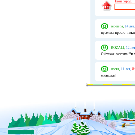
Твой город:
repersha,
14 лет,
пусенька просто! пики
ROZALI,
12 лет
Ой такая лапочка!!!и 
настя,
11 лет,
И
милашка!