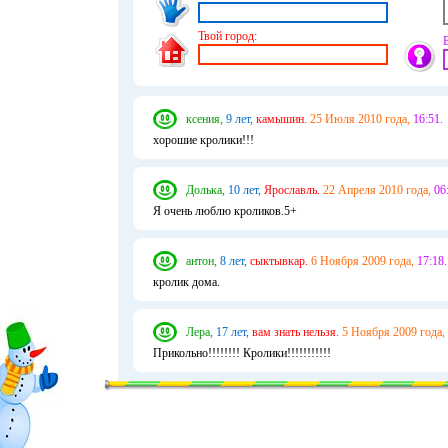
Твой город:
ксения,
9 лет,
камышин.
25 Июля 2010 года,
16:51.
хорошие кролики!!!
Долька,
10 лет,
Ярославль.
22 Апреля 2010 года,
06
Я очень люблю кроликов.5+
антон,
8 лет,
сыктывкар.
6 Ноября 2009 года,
17:18.
кролик дома.
Лера,
17 лет,
вам знать нельзя.
5 Ноября 2009 года,
Прикольно!!!!!!!! Кролики!!!!!!!!!!!