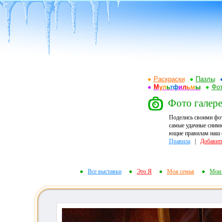
Раскраски
Пазлы
М
у
л
ь
т
ф
и
л
ь
м
ы
Фот
Фото галере
Поделись своими фо
самые удачные снимк
ющие правилам наш ф
Правила
|
Добавит
Все выставки
Это Я
Моя семья
Мои 