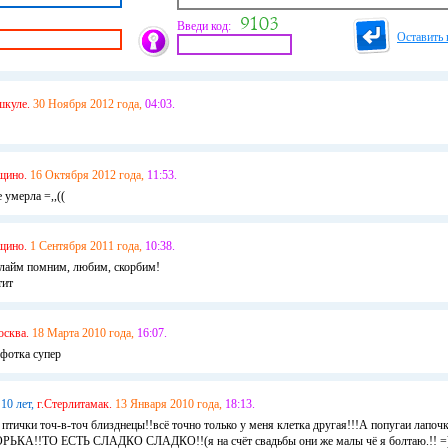
Введи код:
Оставить 
шкуле.
30 Ноября 2012 года,
04:03.
щино.
16 Октября 2012 года,
11:53.
 умерла =,,((
щино.
1 Сентября 2011 года,
10:38.
 лайм помним, любим, скорбим!
тит
сква.
18 Марта 2010 года,
16:07.
фотка супер
10 лет,
г.Стерлитамак.
13 Января 2010 года,
18:13.
 птички точ-в-точ близднецы!!всё точно только у меня клетка другая!!!А попугаи лапоч
КА!!ТО ЕСТЬ СЛАДКО СЛАДКО!!(я на счёт свадьбы они же малы чё я болтаю.!! =