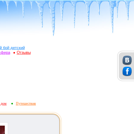
й бой детский
сфера
Отзывы
 дом
Путешествия