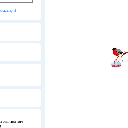
коментарий
ки отличная пара
)