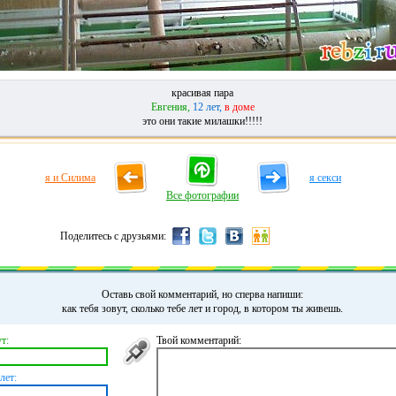
красивая пара
Евгения,
12 лет,
в доме
это они такие милашки!!!!!
я и Силима
я секси
Все фотографии
Поделитесь с друзьями:
Оставь свой комментарий, но сперва напиши:
как тебя зовут, сколько тебе лет и город, в котором ты живешь.
т:
Твой комментарий:
лет: