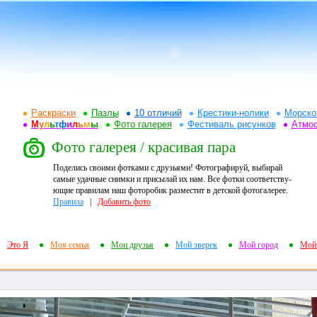
Раскраски
Пазлы
10 отличий
Крестики-нолики
Морско
М
у
л
ь
т
ф
и
л
ь
м
ы
Фото галерея
Фестиваль рисунков
Атмо
Фото галерея / красивая пара
Поделись своими фотками с друзьями! Фотографируй, выбирай
самые удачные снимки и присылай их нам. Все фотки соответству-
ющие правилам наш фоторобик разместит в детской фотогалерее.
Правила
|
Добавить фото
Это Я
Моя семья
Мои друзья
Мой зверек
Мой город
Мой