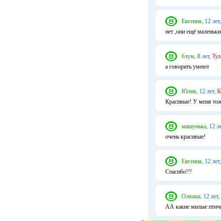
Евгения,
12 лет,
нет ,они ещё маленьки
блум,
8 лет,
Тул
а говорить умеют
Юлия,
12 лет,
К
Красивые! У меня тож
машунька,
12 ле
очень красивые!
Евгения,
12 лет,
Спасибо!!!
Олюша,
12 лет,
АА какие милые птичк