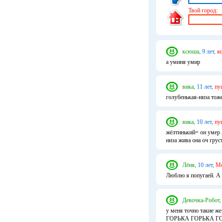
Твой город:
ксюша,
9 лет,
я
а уминя умир
вика,
11 лет,
пу
голубенькая-низа тоже
вика,
10 лет,
пу
жёлтинький= он умер
низа жива она оч грус
Лёня,
10 лет,
Мо
Люблю я попугаей. А 
Девочка-Робот,
у меня точно такие же
ГОРЬКА ГОРЬКА ГОРЬ