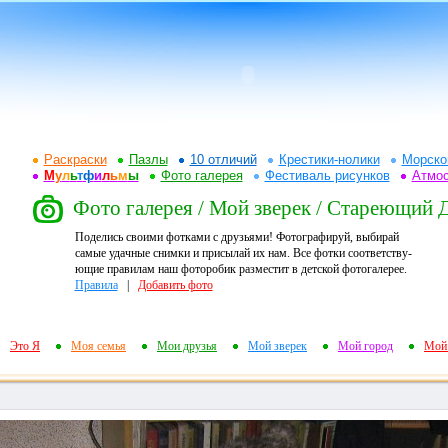
Раскраски
Пазлы
10 отличий
Крестики-нолики
Морско
М
у
л
ь
т
ф
и
л
ь
м
ы
Фото галерея
Фестиваль рисунков
Атмо
Фото галерея / Мой зверек / Стареющий
Поделись своими фотками с друзьями! Фотографируй, выбирай
самые удачные снимки и присылай их нам. Все фотки соответству-
ющие правилам наш фоторобик разместит в детской фотогалерее.
Правила
|
Добавить фото
Это Я
Моя семья
Мои друзья
Мой зверек
Мой город
Мой