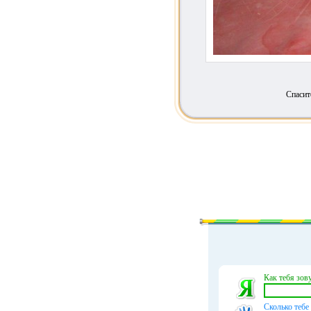
Спасит
Как тебя зову
Сколько тебе 