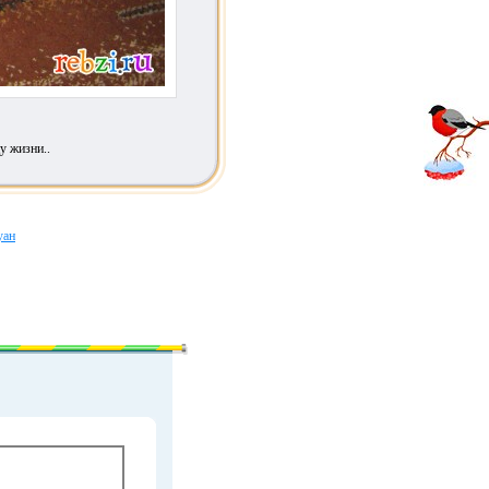
у жизни..
уан