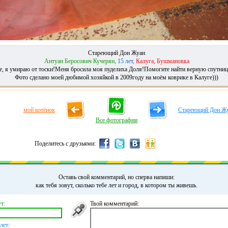
Стареющий Дон Жуан
Антуан Беросович Кучерян,
15 лет,
Калуга, Бушмановка
е, я умираю от тоски!Меня бросила моя пуделиха Доля!Помогите найти верную спутниц
Фото сделано моей дюбимой хозяйкой в 2009году на моём коврике в Калуге)))
мой котёнок
Стареющий Дон Ж
Все фотографии
Поделитесь с друзьями:
Оставь свой комментарий, но сперва напиши:
как тебя зовут, сколько тебе лет и город, в котором ты живешь.
т:
Твой комментарий:
лет: