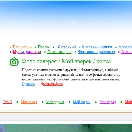
Раскраски
Пазлы
10 отличий
Крестики-нолики
Морско
М
у
л
ь
т
ф
и
л
ь
м
ы
Фото галерея
Фестиваль рисунков
Атмо
Фото галерея / Мой зверек / киска
Поделись своими фотками с друзьями! Фотографируй, выбирай
самые удачные снимки и присылай их нам. Все фотки соответству-
ющие правилам наш фоторобик разместит в детской фотогалерее.
Правила
|
Добавить фото
Это Я
Моя семья
Мои друзья
Мой зверек
Мой город
Мой