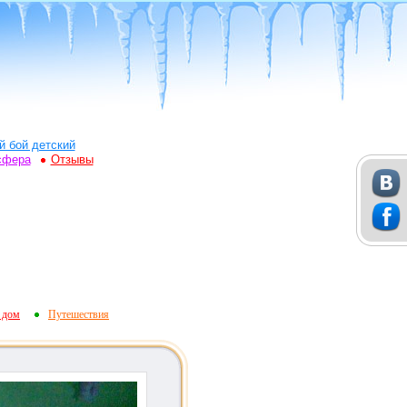
й бой детский
сфера
Отзывы
 дом
Путешествия