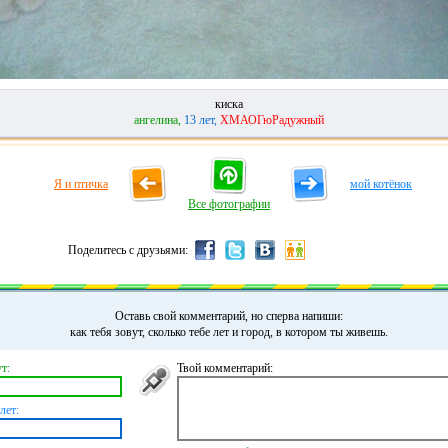
киска
ангелина,
13 лет,
ХМАОГюРадужный
Я и птичка
мой котёнок
Все фотографии
Поделитесь с друзьями:
Оставь свой комментарий, но сперва напиши:
как тебя зовут, сколько тебе лет и город, в котором ты живешь.
т:
Твой комментарий:
лет: