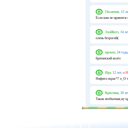
Оксанчик,
12 ле
Если вам не нравится 
ЗлойКотэ,
14 ле
олень безрогий(
ирокеп,
24 года
британский козёл
Ира,
12 лет,
п.Н
Нифига окрас!!! о_О т
Кристина,
10 ле
Такая необычная,ну кр