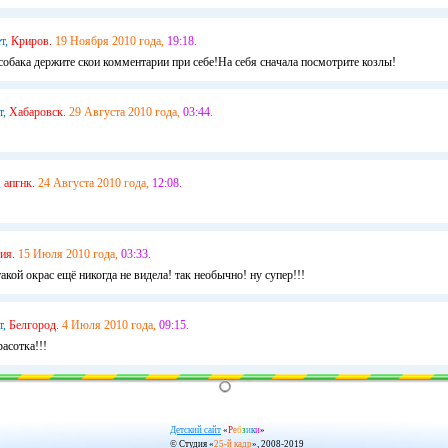
т,
Криров.
19 Ноября 2010 года,
19:18.
собака держите скои комментарии при себе!На себя сначала посмотрите козлы!
т,
Хабаровск.
29 Августа 2010 года,
03:44.
,
апгнк.
24 Августа 2010 года,
12:08.
ия.
15 Июля 2010 года,
03:33.
акой окрас ещё никогда не видела! так необычно! ну супер!!!
т,
Белгород.
4 Июля 2010 года,
09:15.
асотка!!!
Детский сайт
«
Р
е
б
з
и
к
и
»
© Студия «
25-й кадр
», 2008-2019