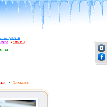
й бой детский
сфера
Отзывы
игра
 дом
Путешествия