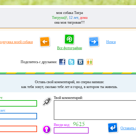
моя собака Тигра
Тигруш@,
12 лет,
дома
она моя тигровая!!!
одружка моей собаки
Ненси
Все фотографии
Поделитесь с друзьями:
Оставь свой комментарий, но сперва напиши:
как тебя зовут, сколько тебе лет и город, в котором ты живешь.
т:
Твой комментарий:
лет:
Введи код:
Оставить 