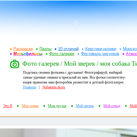
Раскраски
Пазлы
10 отличий
Крестики-нолики
Морско
М
у
л
ь
т
ф
и
л
ь
м
ы
Фото галерея
Фестиваль рисунков
Атмо
Фото галерея / Мой зверек / моя собака Т
Поделись своими фотками с друзьями! Фотографируй, выбирай
самые удачные снимки и присылай их нам. Все фотки соответству-
ющие правилам наш фоторобик разместит в детской фотогалерее.
Правила
|
Добавить фото
Это Я
Моя семья
Мои друзья
Мой зверек
Мой город
Мой