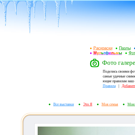
Раскраски
Пазлы
М
у
л
ь
т
ф
и
л
ь
м
ы
Фот
Фото галере
Поделись своими фо
самые удачные снимк
ющие правилам наш ф
Правила
|
Добавит
Все выставки
Это Я
Моя семья
Мои 