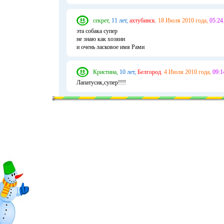
секрет,
11 лет,
ахтубинск.
18 Июля 2010 года,
05:24
эта собака супер
не знаю как хозяин
и очень ласковое имя Рами
Кристина,
10 лет,
Белгород.
4 Июля 2010 года,
09:1
Лапатусик,супер!!!!