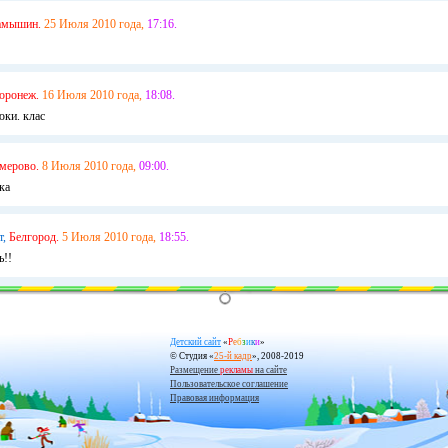
амышин.
25 Июля 2010 года,
17:16.
оронеж.
16 Июля 2010 года,
18:08.
юки. клас
мерово.
8 Июля 2010 года,
09:00.
ка
т,
Белгород.
5 Июля 2010 года,
18:55.
ь!!
Детский сайт
«
Р
е
б
з
и
к
и
»
© Студия «
25-й кадр
», 2008-2019
Размещение
рекламы
на сайте
Пользовательское соглашение
Правовая информация