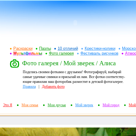
Раскраски
Пазлы
10 отличий
Крестики-нолики
Морско
М
у
л
ь
т
ф
и
л
ь
м
ы
Фото галерея
Фестиваль рисунков
Атмо
Фото галерея / Мой зверек / Алиса
Поделись своими фотками с друзьями! Фотографируй, выбирай
самые удачные снимки и присылай их нам. Все фотки соответству-
ющие правилам наш фоторобик разместит в детской фотогалерее.
Правила
|
Добавить фото
Это Я
Моя семья
Мои друзья
Мой зверек
Мой город
Мой