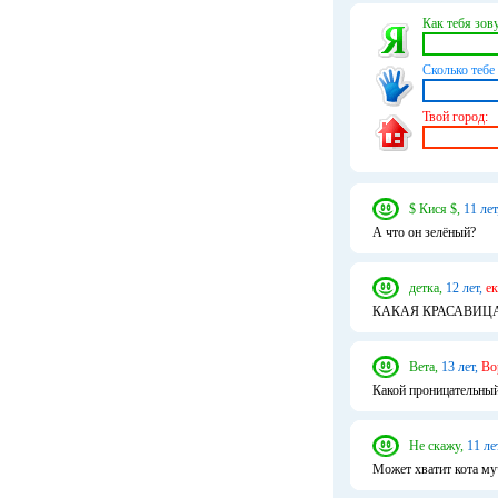
Как тебя зову
Сколько тебе 
Твой город:
$ Кися $,
11 лет
А что он зелёный?
детка,
12 лет,
ек
КАКАЯ КРАСАВИЦ
Вета,
13 лет,
Во
Какой проницательный 
Не скажу,
11 ле
Может хватит кота му