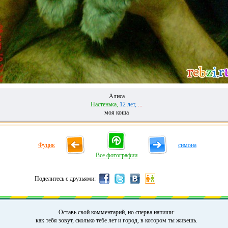
Алиса
Настенька,
12 лет,
...
моя коша
Фуцик
симона
Все фотографии
Поделитесь с друзьями:
Оставь свой комментарий, но сперва напиши:
как тебя зовут, сколько тебе лет и город, в котором ты живешь.