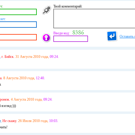
т:
Твой комментарий:
лет:
Введи код:
Оставить 
,
г. Бийск.
31 Августа 2010 года,
09:24.
а.
8 Августа 2010 года,
12:40.
А
ронеж.
4 Августа 2010 года,
09:24.
взгляд:)))
т,
Не скажу.
26 Июля 2010 года,
10:03.
чить!