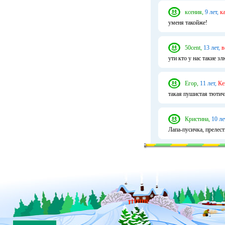
ксения,
9 лет,
к
уменя такойже!
50сеnt,
13 лет,
в
ути кто у нас такие зл
Егор,
11 лет,
Ке
такая пушистая тютич
Кристина,
10 ле
Лапа-пусичка, прелест