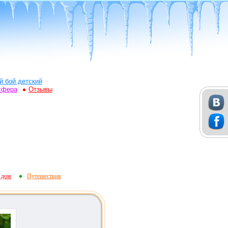
й бой детский
сфера
Отзывы
 дом
Путешествия