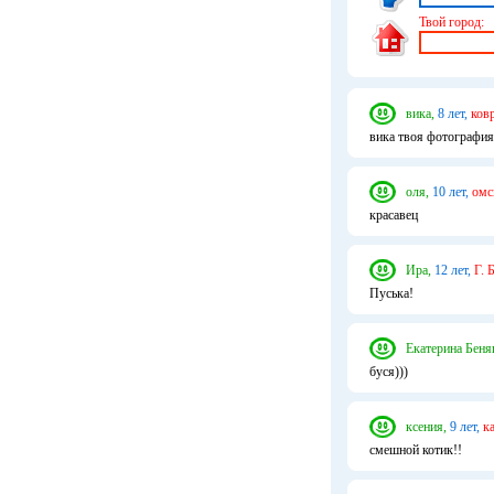
Твой город:
вика,
8 лет,
ков
вика твоя фотография 
оля,
10 лет,
омс
красавец
Ира,
12 лет,
Г. 
Пуська!
Екатерина Беня
буся)))
ксения,
9 лет,
к
смешной котик!!