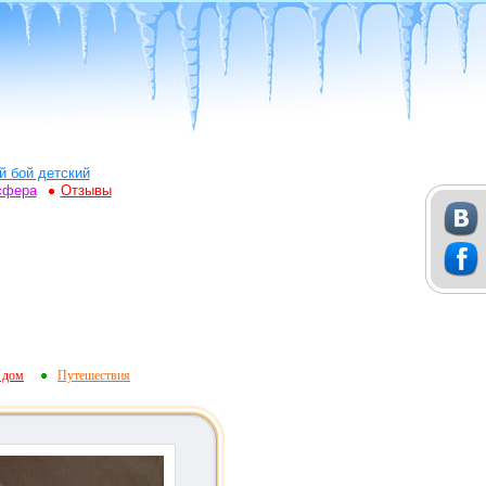
й бой детский
сфера
Отзывы
 дом
Путешествия