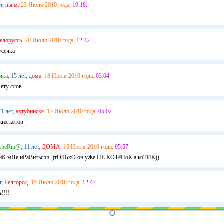
т,
вы м.
23 Июля 2010 года,
19:18.
елоруссь.
20 Июля 2010 года,
12:42.
усечка
чка,
15 лет,
дома.
18 Июля 2010 года,
03:04.
ету слов...
11 лет,
ахтубинске.
17 Июля 2010 года,
05:02.
жих котов
еpеRш@,
11 лет,
ДОМА.
16 Июля 2010 года,
05:57.
иК мНе нРаВитьсяя_)тОЛЬкО он уЖе НЕ КОТёНоК а коТИК))
т,
Белгород.
15 Июля 2010 года,
12:47.
!!!!