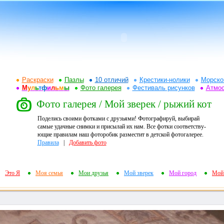
Раскраски
Пазлы
10 отличий
Крестики-нолики
Морско
М
у
л
ь
т
ф
и
л
ь
м
ы
Фото галерея
Фестиваль рисунков
Атмо
Фото галерея / Мой зверек / рыжий кот
Поделись своими фотками с друзьями! Фотографируй, выбирай
самые удачные снимки и присылай их нам. Все фотки соответству-
ющие правилам наш фоторобик разместит в детской фотогалерее.
Правила
|
Добавить фото
Это Я
Моя семья
Мои друзья
Мой зверек
Мой город
Мой