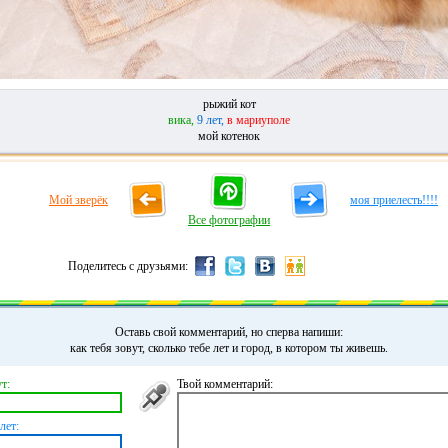
рыжий кот
вика,
9 лет,
в мариуполе
мой котенок
Мой зверёк
моя приелесть!!!!
Все фотографии
Поделитесь с друзьями:
Оставь свой комментарий, но сперва напиши:
как тебя зовут, сколько тебе лет и город, в котором ты живешь.
т:
Твой комментарий:
лет: