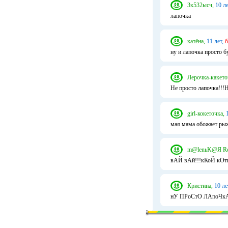
3к532ысч,
10 ле
лапочка
катёна,
11 лет,
б
ну и лапочка просто б
Лерочка-какето
Не просто лапочка!!!Н
girl-кокеточка,
мая мама обожает ры
m@lеnьK@Я R
вАЙ вАй!!!кКоЙ кОт
Кристина,
10 ле
нУ ПРоСтО ЛАпоЧкА